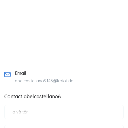
Email
abelcastellano9143@koiot.de
Contact abelcastellano6