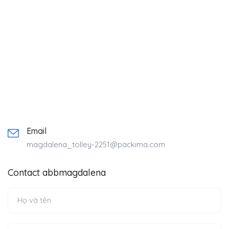
Email
magdalena_tolley-2251@packima.com
Contact abbmagdalena